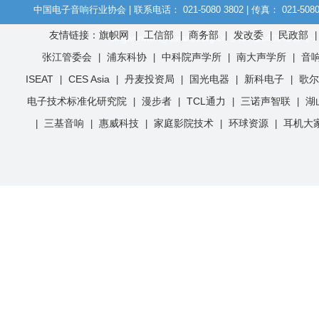
中国电子音响行业协会 | 联系电话： 021-5080 3802 | 传真： 021-508
友情链接：旗帜网
工信部
商务部
发改委
民政部
|
|
|
|
dingwenwen@caianet.org.cn
沪ICP备06004243号-1
张江管委会
浦东科协
中科院声学所
南大声学所
音
|
|
|
|
ISEAT
CES Asia
丹麦投资局
国光电器
新科电子
歌尔
|
|
|
|
|
电子技术标准化研究院
漫步者
TCL通力
三诺声智联
湖
|
|
|
|
三基音响
惠威科技
家庭影院技术
环球资源
耳机大
|
|
|
|
|