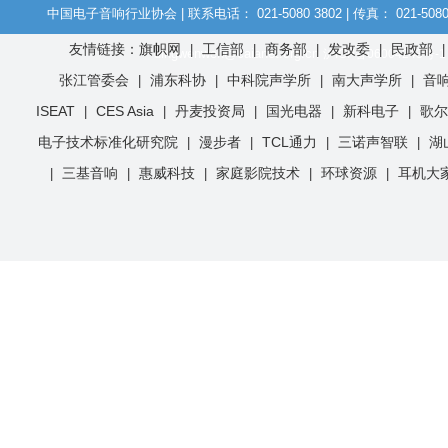
中国电子音响行业协会 | 联系电话： 021-5080 3802 | 传真： 021-508
友情链接：旗帜网
工信部
商务部
发改委
民政部
|
|
|
|
dingwenwen@caianet.org.cn
沪ICP备06004243号-1
张江管委会
浦东科协
中科院声学所
南大声学所
音
|
|
|
|
ISEAT
CES Asia
丹麦投资局
国光电器
新科电子
歌尔
|
|
|
|
|
电子技术标准化研究院
漫步者
TCL通力
三诺声智联
湖
|
|
|
|
三基音响
惠威科技
家庭影院技术
环球资源
耳机大
|
|
|
|
|